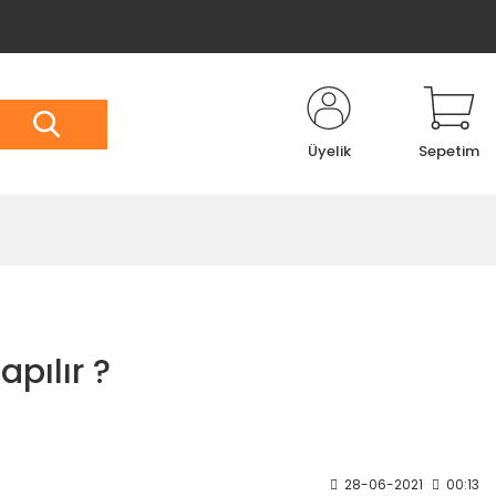
Üyelik
Sepetim
pılır ?
28-06-2021
00:13