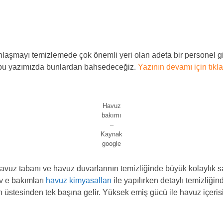
aşmayı temizlemede çok önemli yeri olan adeta bir personel gibi
şte bu yazımızda bunlardan bahsedeceğiz.
Yazının devamı için tıkla
Havuz
bakımı
–
Kaynak
google
avuz tabanı ve havuz duvarlarının temizliğinde büyük kolaylık sağlı
v e bakımları
havuz kimyasalları
ile yapılırken detaylı temizliği
işin üstesinden tek başına gelir. Yüksek emiş gücü ile havuz içeri