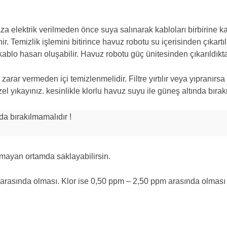
haza elektrik verilmeden önce suya salınarak kabloları birbirine 
. Temizlik işlemini bitirince havuz robotu su içerisinden çıkartı
blo hasarı oluşabilir. Havuz robotu güç ünitesinden çıkarıldıkta
 ve zarar vermeden içi temizlenmelidir. Filtre yırtılır veya yıpranı
el yıkayınız. kesinlikle klorlu havuz suyu ile güneş altında bırak
nda bırakılmamalıdır !
mayan ortamda saklayabilirsin.
arasında olması. Klor ise 0,50 ppm – 2,50 ppm arasında olması 