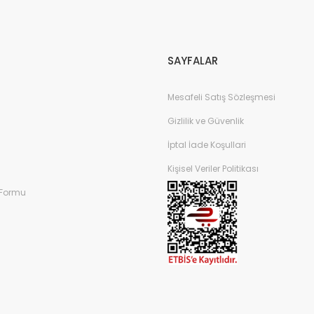
SAYFALAR
Mesafeli Satış Sözleşmesi
Gizlilik ve Güvenlik
İptal İade Koşullari
Kişisel Veriler Politikası
 Formu