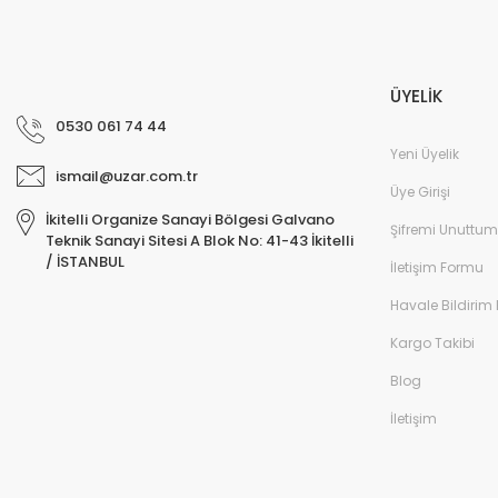
ÜYELİK
0530 061 74 44
Yeni Üyelik
ismail@uzar.com.tr
Üye Girişi
İkitelli Organize Sanayi Bölgesi Galvano
Şifremi Unuttum
Teknik Sanayi Sitesi A Blok No: 41-43 İkitelli
/ İSTANBUL
İletişim Formu
Havale Bildirim
Kargo Takibi
Blog
İletişim