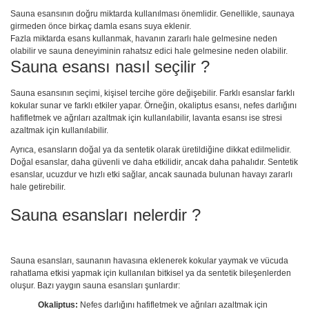
Sauna esansının doğru miktarda kullanılması önemlidir. Genellikle, saunaya
girmeden önce birkaç damla esans suya eklenir.
Fazla miktarda esans kullanmak, havanın zararlı hale gelmesine neden
olabilir ve sauna deneyiminin rahatsız edici hale gelmesine neden olabilir.
Sauna esansı nasıl seçilir ?
Sauna esansının seçimi, kişisel tercihe göre değişebilir. Farklı esanslar farklı
kokular sunar ve farklı etkiler yapar. Örneğin, okaliptus esansı, nefes darlığını
hafifletmek ve ağrıları azaltmak için kullanılabilir, lavanta esansı ise stresi
azaltmak için kullanılabilir.
Ayrıca, esansların doğal ya da sentetik olarak üretildiğine dikkat edilmelidir.
Doğal esanslar, daha güvenli ve daha etkilidir, ancak daha pahalıdır. Sentetik
esanslar, ucuzdur ve hızlı etki sağlar, ancak saunada bulunan havayı zararlı
hale getirebilir.
Sauna esansları nelerdir ?
Sauna esansları, saunanın havasına eklenerek kokular yaymak ve vücuda
rahatlama etkisi yapmak için kullanılan bitkisel ya da sentetik bileşenlerden
oluşur. Bazı yaygın sauna esansları şunlardır:
Okaliptus:
Nefes darlığını hafifletmek ve ağrıları azaltmak için