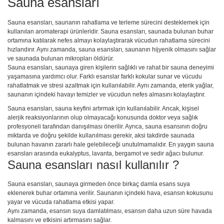
Sauna esansları
Sauna esansları, saunanın rahatlama ve terleme sürecini desteklemek için
kullanılan aromaterapi ürünleridir. Sauna esansları, saunada bulunan buhar
ortamına katılarak nefes almayı kolaylaştırarak vücudun rahatlama sürecini
hızlandırır. Aynı zamanda, sauna esansları, saunanın hijyenik olmasını sağlar
ve saunada bulunan mikropları öldürür.
Sauna esansları, saunaya giren kişilerin sağlıklı ve rahat bir sauna deneyimi
yaşamasına yardımcı olur. Farklı esanslar farklı kokular sunar ve vücudu
rahatlatmak ve stresi azaltmak için kullanılabilir. Aynı zamanda, eterik yağlar,
saunanın içindeki havayı temizler ve vücudun nefes almasını kolaylaştırır.
Sauna esansları, sauna keyfini artırmak için kullanılabilir. Ancak, kişisel
alerjik reaksiyonlarının olup olmayacağı konusunda doktor veya sağlık
profesyoneli tarafından danışılması önerilir. Ayrıca, sauna esansının doğru
miktarda ve doğru şekilde kullanılması gerekir, aksi takdirde saunada
bulunan havanın zararlı hale gelebileceği unutulmamalıdır. En yaygın sauna
esansları arasında eukalyptus, lavanta, bergamot ve sedir ağacı bulunur.
Sauna esansları nasıl kullanılır ?
Sauna esansları, saunaya girmeden önce birkaç damla esans suya
eklenerek buhar ortamına verilir. Saunanın içindeki hava, esansın kokusunu
yayar ve vücuda rahatlama etkisi yapar.
Aynı zamanda, esansın suya damlatılması, esansın daha uzun süre havada
kalmasını ve etkisini artırmasını sağlar.