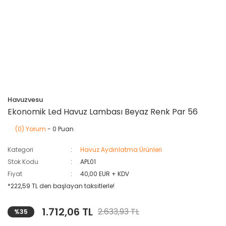
Havuzvesu
Ekonomik Led Havuz Lambası Beyaz Renk Par 56
(0) Yorum
- 0 Puan
Kategori
Havuz Aydınlatma Ürünleri
Stok Kodu
APL01
Fiyat
40,00 EUR + KDV
*222,59 TL den başlayan taksitlerle!
1.712,06 TL
2.633,93 TL
%35