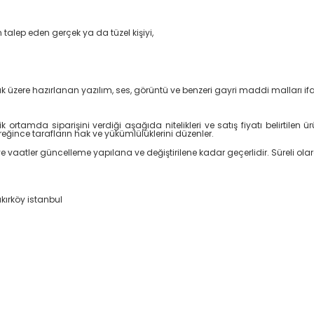
 talep eden gerçek ya da tüzel kişiyi,
mak üzere hazırlanan yazılım, ses, görüntü ve benzeri gayri maddi malları if
ik ortamda siparişini verdiği aşağıda nitelikleri ve satış fiyatı belirtilen ü
ğince tarafların hak ve yükümlülüklerini düzenler.
ar ve vaatler güncelleme yapılana ve değiştirilene kadar geçerlidir. Süreli ola
akırköy istanbul