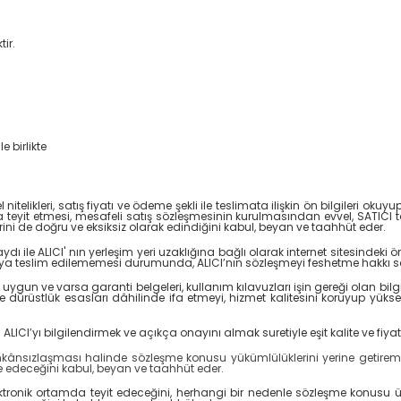
ir.
e birlikte
elikleri, satış fiyatı ve ödeme şekli ile teslimata ilişkin ön bilgileri okuyu
teyit etmesi, mesafeli satış sözleşmesinin kurulmasından evvel, SATICI tar
ilerini de doğru ve eksiksiz olarak edindiğini kabul, beyan ve taahhüt eder.
e ALICI' nın yerleşim yeri uzaklığına bağlı olarak internet sitesindeki ön 
CI’ya teslim edilememesi durumunda, ALICI’nın sözleşmeyi feshetme hakkı sa
e uygun ve varsa garanti belgeleri, kullanım kılavuzları işin gereği olan bil
dürüstlük esasları dâhilinde ifa etmeyi, hizmet kalitesini koruyup yükselt
ı bilgilendirmek ve açıkça onayını almak suretiyle eşit kalite ve fiyatta f
imkânsızlaşması halinde sözleşme konusu yükümlülüklerini yerine getireme
ade edeceğini kabul, beyan ve taahhüt eder.
ektronik ortamda teyit edeceğini, herhangi bir nedenle sözleşme konusu