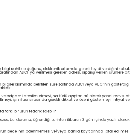
p, bilgi sahibi olduğunu, elektronik ortamda gerekli teyidi verdiğini kabul,
afından ALICI' ya verilmesi gereken adresi, siparişi verilen ürünlere ait
bilgiler kısmında belirtilen süre zarfında ALICI veya ALICI’nın gösterdiği
klıdır.
gi ve belgeler ile teslim etmeyi, her türlü ayıptan arî olarak yasal mevzuat
meyi, işin ifası sırasında gerekli dikkat ve özeni göstermeyi, ihtiyat ve
arklı bir ürün tedarik edebilir.
zse, bu durumu, öğrendiği tarihten itibaren 3 gün içinde yazılı olarak
 ürün bedelinin ödenmemesi ve/veya banka kayıtlarında iptal edilmesi