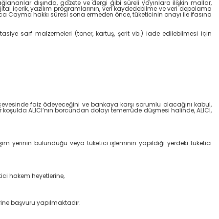
nanlar dışında, gazete ve dergi gibi süreli yayınlara ilişkin mallar,
jital içerik, yazılım programlarının, veri kaydedebilme ve veri depolama
ıca Cayma hakkı süresi sona ermeden önce, tüketicinin onayı ile ifasına
tasiye sarf malzemeleri (toner, kartuş, şerit vb.) iade edilebilmesi için
erçevesinde faiz ödeyeceğini ve bankaya karşı sorumlu olacağını kabul,
er koşulda ALICI’nın borcundan dolayı temerrüde düşmesi halinde, ALICI,
şim yerinin bulunduğu veya tüketici işleminin yapıldığı yerdeki tüketici
ici hakem heyetlerine,
erine başvuru yapılmaktadır.