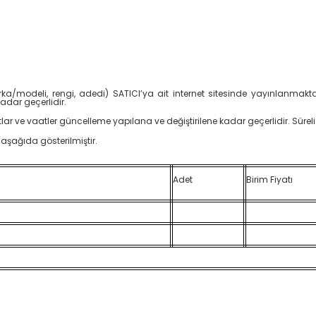
 marka/modeli, rengi, adedi) SATICI’ya ait internet sitesinde yayınlanma
adar geçerlidir.
iyatlar ve vaatler güncelleme yapılana ve değiştirilene kadar geçerlidir. Süreli
aşağıda gösterilmiştir.
Adet
Birim Fiyatı