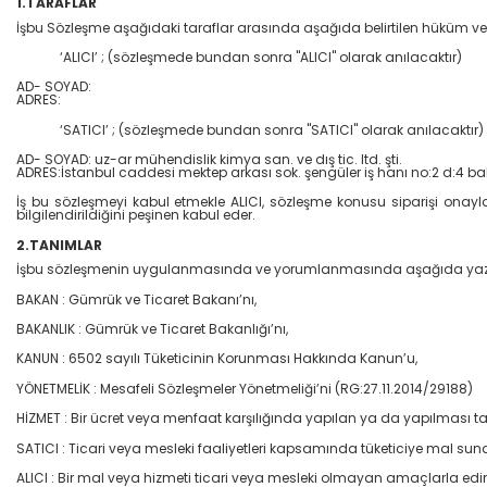
1.TARAFLAR
İşbu Sözleşme aşağıdaki taraflar arasında aşağıda belirtilen hüküm ve
‘ALICI’ ; (sözleşmede bundan sonra "ALICI" olarak anılacaktır)
AD- SOYAD:
ADRES:
‘SATICI’ ; (sözleşmede bundan sonra "SATICI" olarak anılacaktır)
AD- SOYAD: uz-ar mühendislik kimya san. ve dış tic. ltd. şti.
ADRES:İstanbul caddesi mektep arkası sok. şengüler iş hanı no:2 d:4 ba
İş bu sözleşmeyi kabul etmekle ALICI, sözleşme konusu siparişi onayla
bilgilendirildiğini peşinen kabul eder.
2.TANIMLAR
İşbu sözleşmenin uygulanmasında ve yorumlanmasında aşağıda yazılı ter
BAKAN : Gümrük ve Ticaret Bakanı’nı,
BAKANLIK : Gümrük ve Ticaret Bakanlığı’nı,
KANUN : 6502 sayılı Tüketicinin Korunması Hakkında Kanun’u,
YÖNETMELİK : Mesafeli Sözleşmeler Yönetmeliği’ni (RG:27.11.2014/29188)
HİZMET : Bir ücret veya menfaat karşılığında yapılan ya da yapılması ta
SATICI : Ticari veya mesleki faaliyetleri kapsamında tüketiciye mal s
ALICI : Bir mal veya hizmeti ticari veya mesleki olmayan amaçlarla edin