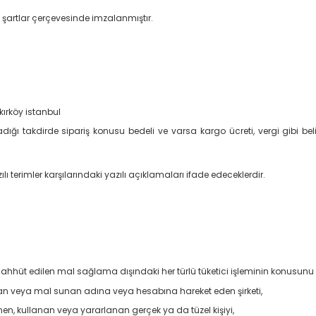
 şartlar çerçevesinde imzalanmıştır.
kırköy istanbul
dığı takdirde sipariş konusu bedeli ve varsa kargo ücreti, vergi gibi be
imler karşılarındaki yazılı açıklamaları ifade edeceklerdir.
ahhüt edilen mal sağlama dışındaki her türlü tüketici işleminin konusunu 
unan veya mal sunan adına veya hesabına hareket eden şirketi,
en, kullanan veya yararlanan gerçek ya da tüzel kişiyi,