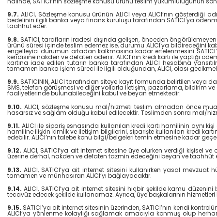
halinde, SATICI’nın sözleşme konusu ürünü teslim yükümlülüğünün sona
9.7.
ALICI, Sözleşme konusu ürünün ALICI veya ALICI’nın gösterdiği adre
bedelinin ilgili banka veya finans kuruluşu tarafından SATICI'ya ödenm
taahhüt eder.
9.8.
SATICI, tarafların iradesi dışında gelişen, önceden öngörülemeyen ve
ürünü süresi içinde teslim edemez ise, durumu ALICI'ya bildireceğini kab
engelleyici durumun ortadan kalkmasına kadar ertelenmesini SATICI’dan 
kendisine nakden ve defaten ödenir. ALICI’nın kredi kartı ile yaptığı ödem
kartına iade edilen tutarın banka tarafından ALICI hesabına yansıtıl
tamamen banka işlem süreci ile ilgili olduğundan, ALICI, olası gecikme
9.9.
SATICININ, ALICI tarafından siteye kayıt formunda belirtilen veya da
SMS, telefon görüşmesi ve diğer yollarla iletişim, pazarlama, bildirim v
faaliyetlerinde bulunabileceğini kabul ve beyan etmektedir.
9.10.
ALICI, sözleşme konusu mal/hizmeti teslim almadan önce muayene 
hasarsız ve sağlam olduğu kabul edilecektir. Teslimden sonra mal/hizm
9.11.
ALICI ile sipariş esnasında kullanılan kredi kartı hamilinin aynı kişi
hamiline ilişkin kimlik ve iletişim bilgilerini, siparişte kullanılan kredi 
edebilir. ALICI’nın talebe konu bilgi/belgeleri temin etmesine kadar geç
9.12.
ALICI, SATICI’ya ait internet sitesine üye olurken verdiği kişisel ve
üzerine derhal, nakden ve defaten tazmin edeceğini beyan ve taahhüt 
9.13.
ALICI, SATICI’ya ait internet sitesini kullanırken yasal mevzua
tamamen ve münhasıran ALICI’yı bağlayacaktır.
9.14.
ALICI, SATICI’ya ait internet sitesini hiçbir şekilde kamu düzenin
tecavüz edecek şekilde kullanamaz. Ayrıca, üye başkalarının hizmetleri ku
9.15.
SATICI’ya ait internet sitesinin üzerinden, SATICI’nın kendi kontrol
ALICI’ya yönlenme kolaylığı sağlamak amacıyla konmuş olup herhangi bir