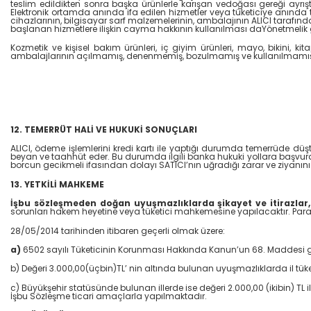
teslim edildikten sonra başka ürünlerle karışan vedoğası gereği ayrı
Elektronik ortamda anında ifa edilen hizmetler veya tüketiciye anında t
cihazlarının, bilgisayar sarf malzemelerinin, ambalajının ALICI tarafı
başlanan hizmetlere ilişkin cayma hakkının kullanılması daYönetmelik
Kozmetik ve kişisel bakım ürünleri, iç giyim ürünleri, mayo, bikini, kit
ambalajlarının açılmamış, denenmemiş, bozulmamış ve kullanılmamış 
12. TEMERRÜT HALİ VE HUKUKİ SONUÇLARI
ALICI, ödeme işlemlerini kredi kartı ile yaptığı durumda temerrüde dü
beyan ve taahhüt eder. Bu durumda ilgili banka hukuki yollara başvurab
borcun gecikmeli ifasından dolayı SATICI’nın uğradığı zarar ve ziyanın
13. YETKİLİ MAHKEME
İşbu sözleşmeden doğan uyuşmazlıklarda şikayet ve itirazlar,
sorunları hakem heyetine veya tüketici mahkemesine yapılacaktır. Parasal
28/05/2014 tarihinden itibaren geçerli olmak üzere:
a)
6502 sayılı Tüketicinin Korunması Hakkında Kanun’un 68. Maddesi gere
b) Değeri 3.000,00(üçbin)TL’ nin altında bulunan uyuşmazlıklarda il tüke
c) Büyükşehir statüsünde bulunan illerde ise değeri 2.000,00 (ikibin) TL
İşbu Sözleşme ticari amaçlarla yapılmaktadır.