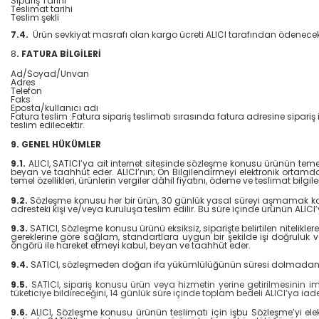
Sipariş Tarihi
Teslimat tarihi
Teslim şekli
7.4.
Ürün sevkiyat masrafı olan kargo ücreti ALICI tarafından ödenecekt
8
. FATURA BİLGİLERİ
Ad/Soyad/Unvan
Adres
Telefon
Faks
Eposta/kullanıcı adı
Fatura teslim :Fatura sipariş teslimatı sırasında fatura adresine sipariş il
teslim edilecektir.
9. GENEL HÜKÜMLER
9.1.
ALICI, SATICI’ya ait internet sitesinde sözleşme konusu ürünün temel nit
beyan ve taahhüt eder. ALICI’nın; Ön Bilgilendirmeyi elektronik ortamda 
temel özellikleri, ürünlerin vergiler dâhil fiyatını, ödeme ve teslimat bilg
9.2.
Sözleşme konusu her bir ürün, 30 günlük yasal süreyi aşmamak kaydı il
adresteki kişi ve/veya kuruluşa teslim edilir. Bu süre içinde ürünün ALI
9.3.
SATICI, Sözleşme konusu ürünü eksiksiz, siparişte belirtilen nitelikler
gereklerine göre sağlam, standartlara uygun bir şekilde işi doğruluk ve 
öngörü ile hareket etmeyi kabul, beyan ve taahhüt eder.
9.4.
SATICI, sözleşmeden doğan ifa yükümlülüğünün süresi dolmadan ALICI’y
9.5.
SATICI, sipariş konusu ürün veya hizmetin yerine getirilmesinin 
tüketiciye bildireceğini, 14 günlük süre içinde toplam bedeli ALICI’ya i
9.6.
ALICI, Sözleşme konusu ürünün teslimatı için işbu Sözleşme’yi el