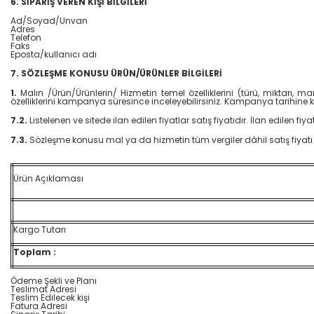
6. SİPARİŞ VEREN KİŞİ BİLGİLERİ
Ad/Soyad/Unvan
Adres
Telefon
Faks
Eposta/kullanıcı adı
7. SÖZLEŞME KONUSU ÜRÜN/ÜRÜNLER BİLGİLERİ
1.
Malın /Ürün/Ürünlerin/ Hizmetin temel özelliklerini (türü, miktarı,
özelliklerini kampanya süresince inceleyebilirsiniz. Kampanya tarihine k
7.2.
Listelenen ve sitede ilan edilen fiyatlar satış fiyatıdır. İlan edilen f
7.3.
Sözleşme konusu mal ya da hizmetin tüm vergiler dâhil satış fiyatı 
Ürün Açıklaması
Kargo Tutarı
Toplam :
Ödeme Şekli ve Planı
Teslimat Adresi
Teslim Edilecek kişi
Fatura Adresi