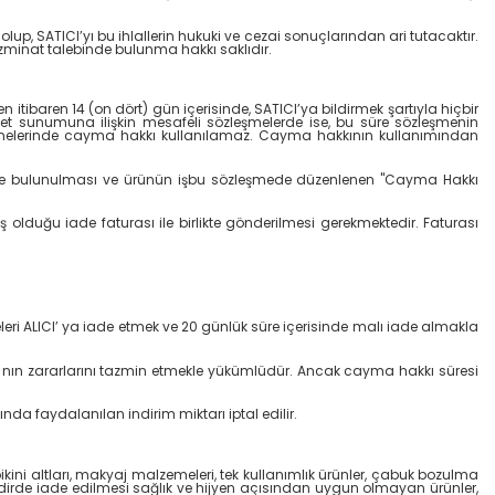
up, SATICI’yı bu ihlallerin hukuki ve cezai sonuçlarından ari tutacaktır.
azminat talebinde bulunma hakkı saklıdır.
itibaren 14 (on dört) gün içerisinde, SATICI’ya bildirmek şartıyla hiçbir
et sunumuna ilişkin mesafeli sözleşmelerde ise, bu süre sözleşmenin
leşmelerinde cayma hakkı kullanılamaz. Cayma hakkının kullanımından
irimde bulunulması ve ürünün işbu sözleşmede düzenlenen "Cayma Hakkı
olduğu iade faturası ile birlikte gönderilmesi gerekmektedir. Faturası
eri ALICI’ ya iade etmek ve 20 günlük süre içerisinde malı iade almakla
 nın zararlarını tazmin etmekle yükümlüdür. Ancak cayma hakkı süresi
 faydalanılan indirim miktarı iptal edilir.
kini altları, makyaj malzemeleri, tek kullanımlık ürünler, çabuk bozulma
kdirde iade edilmesi sağlık ve hijyen açısından uygun olmayan ürünler,