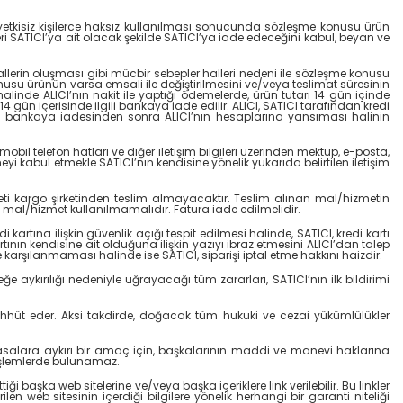
n yetkisiz kişilerce haksız kullanılması sonucunda sözleşme konusu ürün
i SATICI’ya ait olacak şekilde SATICI’ya iade edeceğini kabul, beyan ve
hallerin oluşması gibi mücbir sebepler halleri nedeni ile sözleşme konusu
onusu ürünün varsa emsali ile değiştirilmesini ve/veya teslimat süresinin
linde ALICI’nın nakit ile yaptığı ödemelerde, ürün tutarı 14 gün içinde
4 gün içerisinde ilgili bankaya iade edilir. ALICI, SATICI tarafından kredi
arın bankaya iadesinden sonra ALICI’nın hesaplarına yansıması halinin
il telefon hatları ve diğer iletişim bilgileri üzerinden mektup, e-posta,
i kabul etmekle SATICI’nın kendisine yönelik yukarıda belirtilen iletişim
eti kargo şirketinden teslim almayacaktır. Teslim alınan mal/hizmetin
mal/hizmet kullanılmamalıdır. Fatura iade edilmelidir.
kartına ilişkin güvenlik açığı tespit edilmesi halinde, SATICI, kredi kartı
kartının kendisine ait olduğuna ilişkin yazıyı ibraz etmesini ALICI’dan talep
 karşılanmaması halinde ise SATICI, siparişi iptal etme hakkını haizdir.
eğe aykırılığı nedeniyle uğrayacağı tüm zararları, SATICI’nın ilk bildirimi
aahhüt eder. Aksi takdirde, doğacak tüm hukuki ve cezai yükümlülükler
e, yasalara aykırı bir amaç için, başkalarının maddi ve manevi haklarına
) işlemlerde bulunamaz.
başka web sitelerine ve/veya başka içeriklere link verilebilir. Bu linkler
 web sitesinin içerdiği bilgilere yönelik herhangi bir garanti niteliği