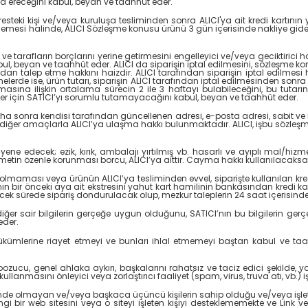
 ereceğini kabul, beyan ve taahhüt eder.
steki kişi ve/veya kuruluşa tesliminden sonra ALICI'ya ait kredi kartını
emesi halinde, ALICI Sözleşme konusu ürünü 3 gün içerisinde nakliye gider
 tarafların borçlarını yerine getirmesini engelleyici ve/veya geciktirici 
ul, beyan ve taahhüt eder. ALICI da siparişin iptal edilmesini, sözleşme k
talep etme hakkını haizdir. ALICI tarafından siparişin iptal edilmesi ha
elerde ise, ürün tutarı, siparişin ALICI tarafından iptal edilmesinden sonra 1
masına ilişkin ortalama sürecin 2 ile 3 haftayı bulabileceğini, bu tut
ler için SATICI’yı sorumlu tutamayacağını kabul, beyan ve taahhüt eder.
ha sonra kendisi tarafından güncellenen adresi, e-posta adresi, sabit ve mob
e diğer amaçlarla ALICI’ya ulaşma hakkı bulunmaktadır. ALICI, işbu sözleşmey
edecek; ezik, kırık, ambalajı yırtılmış vb. hasarlı ve ayıplı mal/hizm
etin özenle korunması borcu, ALICI’ya aittir. Cayma hakkı kullanılacaksa 
 olmaması veya ürünün ALICI’ya tesliminden evvel, siparişte kullanılan kredi 
kartının bir önceki aya ait ekstresini yahut kart hamilinin bankasından kredi 
ecek sürede sipariş dondurulacak olup, mezkur taleplerin 24 saat içerisinde
 diğer sair bilgilerin gerçeğe uygun olduğunu, SATICI’nın bu bilgilerin gerç
eder.
t hükümlerine riayet etmeyi ve bunları ihlal etmemeyi baştan kabul ve t
i bozucu, genel ahlaka aykırı, başkalarını rahatsız ve taciz edici şekild
llanmasını önleyici veya zorlaştırıcı faaliyet (spam, virus, truva atı, vb.
ünde olmayan ve/veya başkaca üçüncü kişilerin sahip olduğu ve/veya işlettiği 
 web sitesini veya o siteyi işleten kişiyi desteklememekte ve Link verilen