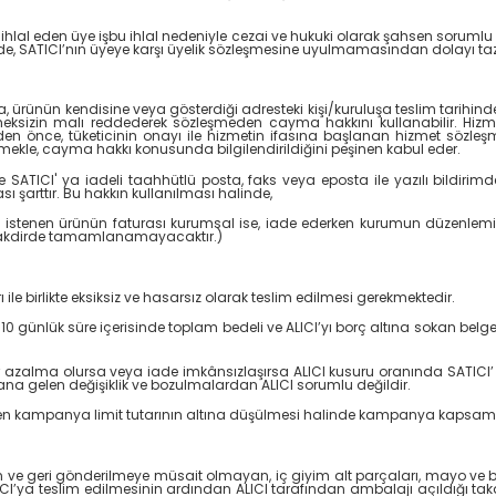
lal eden üye işbu ihlal nedeniyle cezai ve hukuki olarak şahsen sorumlu ol
halinde, SATICI’nın üyeye karşı üyelik sözleşmesine uyulmamasından dolayı t
ürünün kendisine veya gösterdiği adresteki kişi/kuruluşa teslim tarihinden 
meksizin malı reddederek sözleşmeden cayma hakkını kullanabilir. Hizm
den önce, tüketicinin onayı ile hizmetin ifasına başlanan hizmet söz
etmekle, cayma hakkı konusunda bilgilendirildiğini peşinen kabul eder.
e SATICI' ya iadeli taahhütlü posta, faks veya eposta ile yazılı bild
 şarttır. Bu hakkın kullanılması halinde,
ek istenen ürünün faturası kurumsal ise, iade ederken kurumun düzenlemiş 
i takdirde tamamlanamayacaktır.)
le birlikte eksiksiz ve hasarsız olarak teslim edilmesi gerekmektedir.
 günlük süre içerisinde toplam bedeli ve ALICI’yı borç altına sokan belgel
 azalma olursa veya iade imkânsızlaşırsa ALICI kusuru oranında SATICI’
a gelen değişiklik ve bozulmalardan ALICI sorumlu değildir.
 kampanya limit tutarının altına düşülmesi halinde kampanya kapsamında
an ve geri gönderilmeye müsait olmayan, iç giyim alt parçaları, mayo ve bi
LICI’ya teslim edilmesinin ardından ALICI tarafından ambalajı açıldığı ta