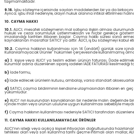
taşımamaktadır.
9.16.
İşbu sözleşme içerisinde sayılan maddelerden bir ya da birkaçını ih
Ayrıca; işbu ihlal nedeniyle, olayın hukuk alanına intikal ettirilmesi 
10. CAYMA HAKKI
10.1.
ALICI; mesafeli sözleşmenin mal satışına ilişkin olması durumunda, 
hukuki ve cezai sorumluluk üstlenmeksizin ve hiçbir gerekçe göster
imzalandığı tarihten itibaren başlar. Cayma hakkı süresi sona erme
kaynaklanan masraflar SATICI’ ya aittir. ALICI, iş bu sözleşmeyi kabul 
10.2.
Cayma hakkının kullanılması için 14 (ondört) günlük süre içind
Kullanılamayacak Ürünler" hükümleri çerçevesinde kullanılmamış olması
a)
3. kişiye veya ALICI’ ya teslim edilen ürünün faturası, (İade edilm
kurumlar adına düzenlenen sipariş iadeleri İADE FATURASI kesilmediğ
b)
İade formu,
c)
İade edilecek ürünlerin kutusu, ambalajı, varsa standart aksesuarları i
d)
SATICI, cayma bildiriminin kendisine ulaşmasından itibaren en geç 10
yükümlüdür.
e)
ALICI’ nın kusurundan kaynaklanan bir nedenle malın değerinde bir
içinde malın veya ürünün usulüne uygun kullanılması sebebiyle meydan
f)
Cayma hakkının kullanılması nedeniyle SATICI tarafından düzenlenen
11. CAYMA HAKKI KULLANILAMAYACAK ÜRÜNLER
ALICI’nın isteği veya açıkça kişisel ihtiyaçları doğrultusunda hazırlan
tehlikesi olan veya son kullanma tarihi geçme ihtimali olan mallar, A