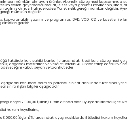
ştırılması mümkün olmayan ürünler, Abonelik sözleşmesi kapsamında sağla
eslim edilen gayrimaddi mallar,ile ses veya görüntü kayıtlarının, kitap, di
ndan açılmış olması halinde iadesi Yönetmelik gereği mümkün değildir. Ayr
 gereği mümkün değildir.
ap, kopyalanabilir yazılım ve programlar, DVD, VCD, CD ve kasetler ile kır
olmaları gerekir.
ştüğü takdirde, kart sahibi banka ile arasındaki kredi kartı sözleşmesi ç
ilir; doğacak masrafları ve vekâlet ücretini ALICI’dan talep edebilir ve h
ı ödeyeceğini kabul, beyan ve taahhüt eder
aşağıdaki kanunda belirtilen parasal sınırlar dâhilinde tüketicinin yerle
 sınıra ilişkin bilgiler aşağıdadır:
ği değeri 2.000,00 (ikibin) TL’nin altında olan uyuşmazlıklarda ilçe tüket
tici hakem heyetlerine,
 ile 3.000,00(üçbin)TL’ arasındaki uyuşmazlıklarda il tüketici hakem heyetl