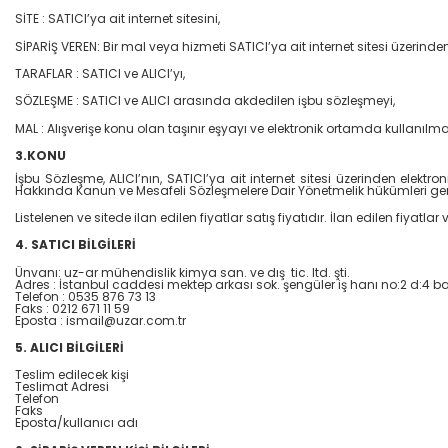
SİTE : SATICI’ya ait internet sitesini,
SİPARİŞ VEREN: Bir mal veya hizmeti SATICI’ya ait internet sitesi üzerinden
TARAFLAR : SATICI ve ALICI’yı,
SÖZLEŞME : SATICI ve ALICI arasında akdedilen işbu sözleşmeyi,
MAL : Alışverişe konu olan taşınır eşyayı ve elektronik ortamda kullanıl
3.KONU
İşbu Sözleşme, ALICI’nın, SATICI’ya ait internet sitesi üzerinden elektron
Hakkında Kanun ve Mesafeli Sözleşmelere Dair Yönetmelik hükümleri gere
Listelenen ve sitede ilan edilen fiyatlar satış fiyatıdır. İlan edilen fiyatl
4. SATICI BİLGİLERİ
Ünvanı: uz-ar mühendislik kimya san. ve dış tic. ltd. şti.
Adres : İstanbul caddesi mektep arkası sok. şengüler iş hanı no:2 d:4 b
Telefon : 0535 876 73 13
Faks : 0212 671 11 59
Eposta : ismail@uzar.com.tr
5. ALICI BİLGİLERİ
Teslim edilecek kişi
Teslimat Adresi
Telefon
Faks
Eposta/kullanıcı adı