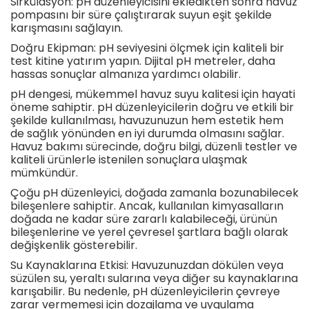
Sirkülasyon: pH düzenleyicisini ekledikten sonra havuz
pompasını bir süre çalıştırarak suyun eşit şekilde
karışmasını sağlayın.
Doğru Ekipman: pH seviyesini ölçmek için kaliteli bir
test kitine yatırım yapın. Dijital pH metreler, daha
hassas sonuçlar almanıza yardımcı olabilir.
pH dengesi, mükemmel havuz suyu kalitesi için hayati
öneme sahiptir. pH düzenleyicilerin doğru ve etkili bir
şekilde kullanılması, havuzunuzun hem estetik hem
de sağlık yönünden en iyi durumda olmasını sağlar.
Havuz bakımı sürecinde, doğru bilgi, düzenli testler ve
kaliteli ürünlerle istenilen sonuçlara ulaşmak
mümkündür.
Çoğu pH düzenleyici, doğada zamanla bozunabilecek
bileşenlere sahiptir. Ancak, kullanılan kimyasalların
doğada ne kadar süre zararlı kalabileceği, ürünün
bileşenlerine ve yerel çevresel şartlara bağlı olarak
değişkenlik gösterebilir.
Su Kaynaklarına Etkisi: Havuzunuzdan dökülen veya
süzülen su, yeraltı sularına veya diğer su kaynaklarına
karışabilir. Bu nedenle, pH düzenleyicilerin çevreye
zarar vermemesi için dozajlama ve uygulama