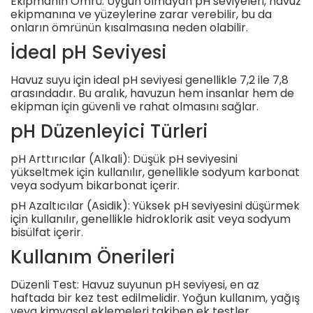
Ekipmanın Ömrü: Uygun olmayan pH seviyeleri, havuz
ekipmanına ve yüzeylerine zarar verebilir, bu da
onların ömrünün kısalmasına neden olabilir.
İdeal pH Seviyesi
Havuz suyu için ideal pH seviyesi genellikle 7,2 ile 7,8
arasındadır. Bu aralık, havuzun hem insanlar hem de
ekipman için güvenli ve rahat olmasını sağlar.
pH Düzenleyici Türleri
pH Arttırıcılar (Alkali): Düşük pH seviyesini
yükseltmek için kullanılır, genellikle sodyum karbonat
veya sodyum bikarbonat içerir.
pH Azaltıcılar (Asidik): Yüksek pH seviyesini düşürmek
için kullanılır, genellikle hidroklorik asit veya sodyum
bisülfat içerir.
Kullanım Önerileri
Düzenli Test: Havuz suyunun pH seviyesi, en az
haftada bir kez test edilmelidir. Yoğun kullanım, yağış
veya kimyasal eklemeleri takiben ek testler