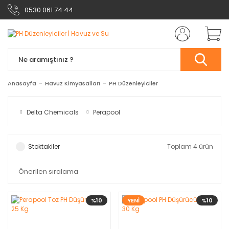
0530 061 74 44
Anasayfa
Havuz Kimyasalları
PH Düzenleyiciler
Delta Chemicals
Perapool
Stoktakiler
Toplam 4 ürün
%10
YENİ
%10