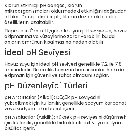
Klorun Etkinliği: pH dengesi, klorun
mikroorganizmaları öldürmedeki etkinliğini doğrudan
etkiler. Denge dışı bir pH, klorun dezenfekte edici
özelliklerini azaltabilir.
Ekipmanın Ömrü: Uygun olmayan pH seviyeleri, havuz
ekipmanına ve yüzeylerine zarar verebilir, bu da
onların ömrünün kısalmasına neden olabilir.
İdeal pH Seviyesi
Havuz suyu için ideal pH seviyesi genellikle 7,2 ile 7,8
arasındadır. Bu aralık, havuzun hem insanlar hem de
ekipman için güvenli ve rahat olmasını sağlar.
pH Düzenleyici Türleri
pH Arttırıcılar (Alkali): Düşük pH seviyesini
yükseltmek için kullanılır, genellikle sodyum karbonat
veya sodyum bikarbonat içerir.
pH Azaltıcılar (Asidik): Yüksek pH seviyesini düşürmek
için kullanılır, genellikle hidroklorik asit veya sodyum
bisülfat içerir.