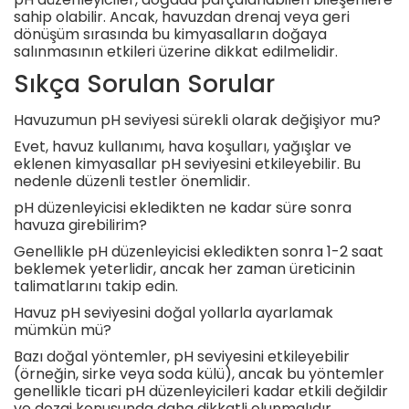
sahip olabilir. Ancak, havuzdan drenaj veya geri
dönüşüm sırasında bu kimyasalların doğaya
salınmasının etkileri üzerine dikkat edilmelidir.
Sıkça Sorulan Sorular
Havuzumun pH seviyesi sürekli olarak değişiyor mu?
Evet, havuz kullanımı, hava koşulları, yağışlar ve
eklenen kimyasallar pH seviyesini etkileyebilir. Bu
nedenle düzenli testler önemlidir.
pH düzenleyicisi ekledikten ne kadar süre sonra
havuza girebilirim?
Genellikle pH düzenleyicisi ekledikten sonra 1-2 saat
beklemek yeterlidir, ancak her zaman üreticinin
talimatlarını takip edin.
Havuz pH seviyesini doğal yollarla ayarlamak
mümkün mü?
Bazı doğal yöntemler, pH seviyesini etkileyebilir
(örneğin, sirke veya soda külü), ancak bu yöntemler
genellikle ticari pH düzenleyicileri kadar etkili değildir
ve dozaj konusunda daha dikkatli olunmalıdır.