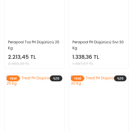
Perapool Toz PH Düşürücü 25
Perapool PH Düşürücü Sıvı 30
Kg
Kg
2.213,45 TL
1.338,36 TL
2.459,39 TL
1.487,07 TL
YENİ
%10
YENİ
%10