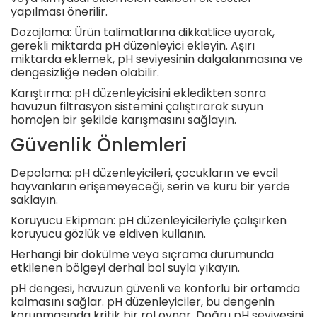
yapılması önerilir.
Dozajlama: Ürün talimatlarına dikkatlice uyarak,
gerekli miktarda pH düzenleyici ekleyin. Aşırı
miktarda eklemek, pH seviyesinin dalgalanmasına ve
dengesizliğe neden olabilir.
Karıştırma: pH düzenleyicisini ekledikten sonra
havuzun filtrasyon sistemini çalıştırarak suyun
homojen bir şekilde karışmasını sağlayın.
Güvenlik Önlemleri
Depolama: pH düzenleyicileri, çocukların ve evcil
hayvanların erişemeyeceği, serin ve kuru bir yerde
saklayın.
Koruyucu Ekipman: pH düzenleyicileriyle çalışırken
koruyucu gözlük ve eldiven kullanın.
Herhangi bir dökülme veya sıçrama durumunda
etkilenen bölgeyi derhal bol suyla yıkayın.
pH dengesi, havuzun güvenli ve konforlu bir ortamda
kalmasını sağlar. pH düzenleyiciler, bu dengenin
korunmasında kritik bir rol oynar. Doğru pH seviyesini