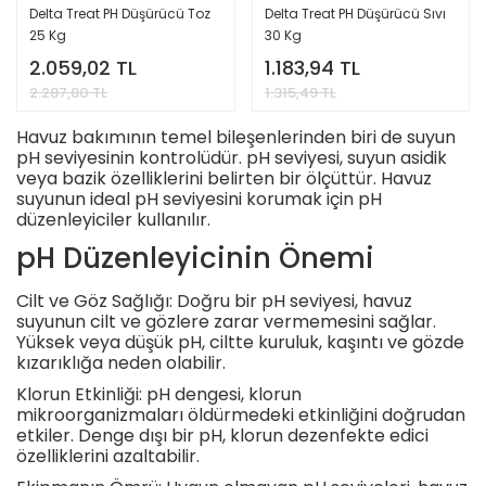
Delta Treat PH Düşürücü Toz
Delta Treat PH Düşürücü Sıvı
25 Kg
30 Kg
2.059,02 TL
1.183,94 TL
2.287,80 TL
1.315,49 TL
Havuz bakımının temel bileşenlerinden biri de suyun
pH seviyesinin kontrolüdür. pH seviyesi, suyun asidik
veya bazik özelliklerini belirten bir ölçüttür. Havuz
suyunun ideal pH seviyesini korumak için pH
düzenleyiciler kullanılır.
pH Düzenleyicinin Önemi
Cilt ve Göz Sağlığı: Doğru bir pH seviyesi, havuz
suyunun cilt ve gözlere zarar vermemesini sağlar.
Yüksek veya düşük pH, ciltte kuruluk, kaşıntı ve gözde
kızarıklığa neden olabilir.
Klorun Etkinliği: pH dengesi, klorun
mikroorganizmaları öldürmedeki etkinliğini doğrudan
etkiler. Denge dışı bir pH, klorun dezenfekte edici
özelliklerini azaltabilir.