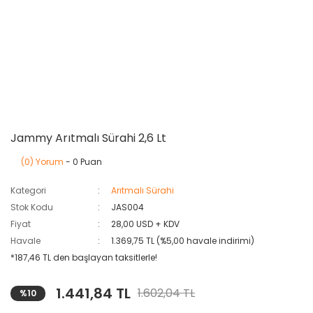
Jammy Arıtmalı Sürahi 2,6 Lt
(0) Yorum
- 0 Puan
Kategori
Arıtmalı Sürahi
Stok Kodu
JAS004
Fiyat
28,00 USD + KDV
Havale
1.369,75 TL (%5,00 havale indirimi)
*187,46 TL den başlayan taksitlerle!
1.441,84 TL
1.602,04 TL
%10