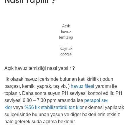
Nasıl Yapılır ?
Açık
havuz
temizliği
–
Kaynak
google
Açık havuz temizliği nasıl yapılır ?
İlk olarak havuz içerisinde bulunan katı kirlilik ( odun
parçası, kemik, yaprak, taş vb. )
havuz filesi
yardımı ile
toplanır. Daha sonra suyun PH seviyesi kontrol edilir. PH
seviyesi 6,80 – 7,30 ppm arasında ise
perapol sıvı
klor
veya
%56 lık stabilizatörlü toz klo
r eklemesi yapılarak
su içerisinde bulunan yosun ve diğer bakterilerin etkisiz
hale gelerek suda açılma beklenir.