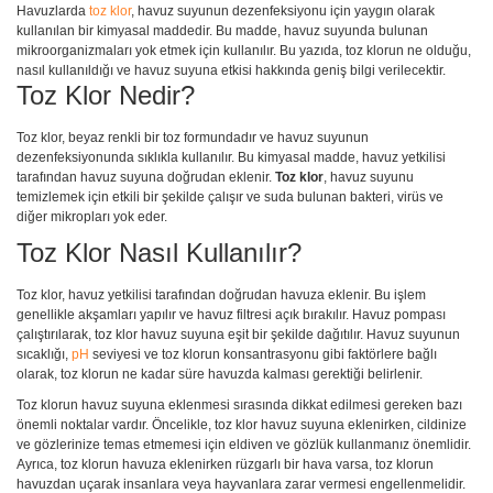
Havuzlarda
toz klor
, havuz suyunun dezenfeksiyonu için yaygın olarak
kullanılan bir kimyasal maddedir. Bu madde, havuz suyunda bulunan
mikroorganizmaları yok etmek için kullanılır. Bu yazıda, toz klorun ne olduğu,
nasıl kullanıldığı ve havuz suyuna etkisi hakkında geniş bilgi verilecektir.
Toz Klor Nedir?
Toz klor, beyaz renkli bir toz formundadır ve havuz suyunun
dezenfeksiyonunda sıklıkla kullanılır. Bu kimyasal madde, havuz yetkilisi
tarafından havuz suyuna doğrudan eklenir.
Toz klor
, havuz suyunu
temizlemek için etkili bir şekilde çalışır ve suda bulunan bakteri, virüs ve
diğer mikropları yok eder.
Toz Klor Nasıl Kullanılır?
Toz klor, havuz yetkilisi tarafından doğrudan havuza eklenir. Bu işlem
genellikle akşamları yapılır ve havuz filtresi açık bırakılır. Havuz pompası
çalıştırılarak, toz klor havuz suyuna eşit bir şekilde dağıtılır. Havuz suyunun
sıcaklığı,
pH
seviyesi ve toz klorun konsantrasyonu gibi faktörlere bağlı
olarak, toz klorun ne kadar süre havuzda kalması gerektiği belirlenir.
Toz klorun havuz suyuna eklenmesi sırasında dikkat edilmesi gereken bazı
önemli noktalar vardır. Öncelikle, toz klor havuz suyuna eklenirken, cildinize
ve gözlerinize temas etmemesi için eldiven ve gözlük kullanmanız önemlidir.
Ayrıca, toz klorun havuza eklenirken rüzgarlı bir hava varsa, toz klorun
havuzdan uçarak insanlara veya hayvanlara zarar vermesi engellenmelidir.