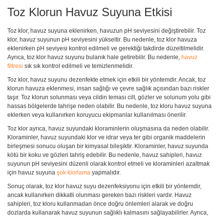
Toz Klorun Havuz Suyuna Etkisi
Toz klor, havuz suyuna eklenirken, havuzun pH seviyesini değiştirebilir. Toz
klor, havuz suyunun pH seviyesini yükseltir. Bu nedenle, toz klor havuza
eklenirken pH seviyesi kontrol edilmeli ve gerektiği takdirde düzeltilmelidir.
Ayrıca, toz klor havuz suyunu bulanık hale getirebilir. Bu nedenle,
havuz
filtresi
sık sık kontrol edilmeli ve temizlenmelidir.
Toz klor, havuz suyunu dezenfekte etmek için etkili bir yöntemdir. Ancak, toz
klorun havuza eklenmesi, insan sağlığı ve çevre sağlık açısından bazı riskler
taşır. Toz klorun solunması veya cildin teması cilt, gözler ve solunum yolu gibi
hassas bölgelerde tahrişe neden olabilir. Bu nedenle, toz kloru havuz suyuna
eklerken veya kullanırken koruyucu ekipmanlar kullanılması önerilir.
Toz klor ayrıca, havuz suyundaki kloraminlerin oluşmasına da neden olabilir.
Kloraminler, havuz suyundaki klor ve idrar veya ter gibi organik maddelerin
birleşmesi sonucu oluşan bir kimyasal bileşiktir. Kloraminler, havuz suyunda
kötü bir koku ve gözleri tahriş edebilir. Bu nedenle, havuz sahipleri, havuz
suyunun pH seviyesini düzenli olarak kontrol etmeli ve kloraminleri azaltmak
için havuz suyuna
şok klorlama
yapmalıdır.
Sonuç olarak, toz klor havuz suyu dezenfeksiyonu için etkili bir yöntemdir,
ancak kullanırken dikkatli olunması gereken bazı riskleri vardır. Havuz
sahipleri, toz kloru kullanmadan önce doğru önlemleri alarak ve doğru
dozlarda kullanarak havuz suyunun sağlıklı kalmasını sağlayabilirler. Ayrıca,