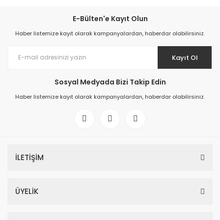
%20
E-Bülten'e Kayıt Olun
Haber listemize kayıt olarak kampanyalardan, haberdar olabilirsiniz.
Kayıt Ol
Sosyal Medyada Bizi Takip Edin
Haber listemize kayıt olarak kampanyalardan, haberdar olabilirsiniz.
%56 Toz Klor Stabilizatörlü 50 KG
8.693,64 TL
10.867,05 TL
İLETİŞİM
ÜYELİK