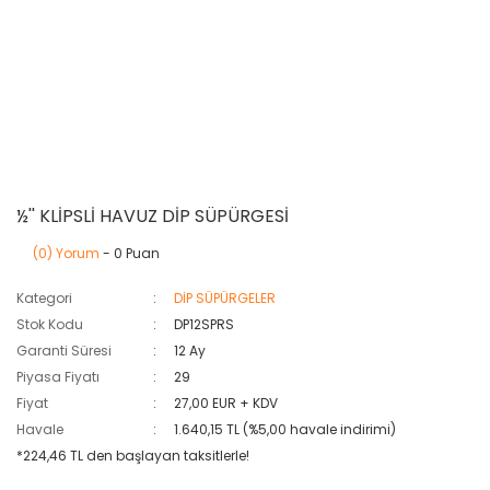
½'' KLİPSLİ HAVUZ DİP SÜPÜRGESİ
(0) Yorum
- 0 Puan
Kategori
DİP SÜPÜRGELER
Stok Kodu
DP12SPRS
Garanti Süresi
12 Ay
Piyasa Fiyatı
29
Fiyat
27,00 EUR + KDV
Havale
1.640,15 TL (%5,00 havale indirimi)
*224,46 TL den başlayan taksitlerle!