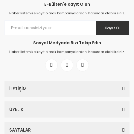
E-Bülten'e Kayıt Olun
Haber listemize kayıt olarak kampanyalardan, haberdar olabilirsiniz.
Kayıt Ol
Sosyal Medyada Bizi Takip Edin
Haber listemize kayıt olarak kampanyalardan, haberdar olabilirsiniz.
Yosun Temizleme Fırçası 45 cm Kıvrık Kenar
İLETİŞİM
563,36 TL
593,01 TL
ÜYELİK
%5
SAYFALAR