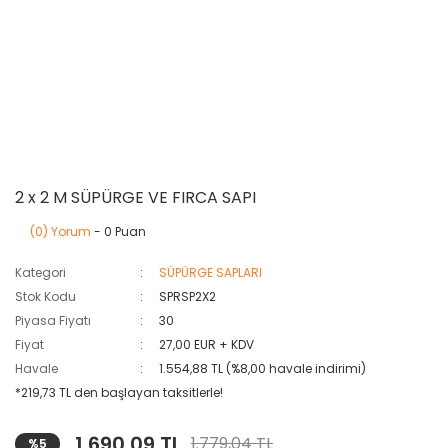
2 x 2 M SÜPÜRGE VE FIRCA SAPI
(0) Yorum
- 0 Puan
Kategori
SÜPÜRGE SAPLARI
Stok Kodu
SPRSP2X2
Piyasa Fiyatı
30
Fiyat
27,00 EUR + KDV
Havale
1.554,88 TL (%8,00 havale indirimi)
*219,73 TL den başlayan taksitlerle!
1.690,09 TL
1.779,04 TL
%5