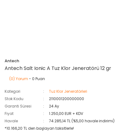
Antech
Antech Salt Ionic A Tuz Klor Jeneratörü 12 gr
(0) Yorum
- 0 Puan
Kategori
Tuz Klor Jeneratörleri
Stok Kodu
2110001200000000
Garanti Süresi
24 Ay
Fiyat
1.250,00 EUR + KDV
Havale
74.285,14 TL (%5,00 havale indirimi)
*10.166,20 TL den başlayan taksitlerle!