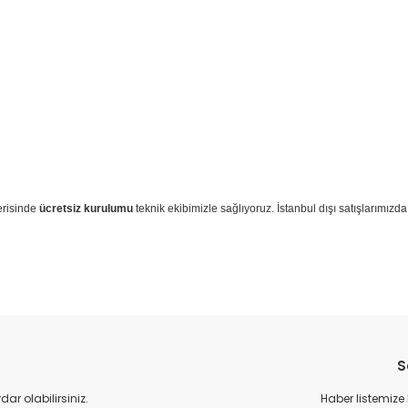
çerisinde
ücretsiz kurulumu
teknik ekibimizle sağlıyoruz. İstanbul dışı satışlarımızd
S
r olabilirsiniz.
Haber listemize