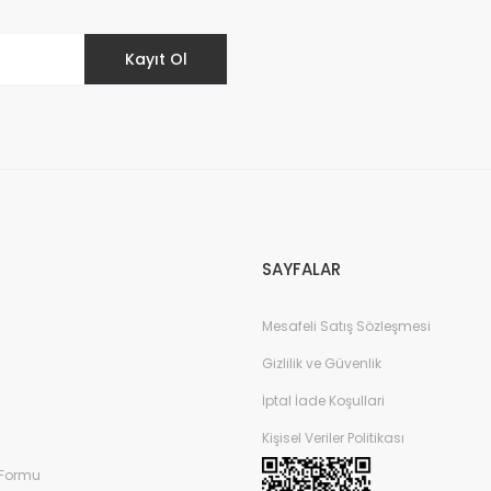
Kayıt Ol
SAYFALAR
Mesafeli Satış Sözleşmesi
Gizlilik ve Güvenlik
İptal İade Koşullari
Kişisel Veriler Politikası
 Formu