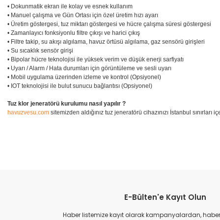
• Dokunmatik ekran ile kolay ve esnek kullanım
• Manuel çalışma ve Gün Ortası için özel üretim hızı ayarı
• Üretim göstergesi, tuz miktarı göstergesi ve hücre çalışma süresi göstergesi
• Zamanlayıcı fonksiyonlu filtre çıkışı ve harici çıkış
• Filtre takip, su akışı algılama, havuz örtüsü algılama, gaz sensörü girişleri
• Su sıcaklık sensör girişi
• Bipolar hücre teknolojisi ile yüksek verim ve düşük enerji sarfiyatı
• Uyarı / Alarm / Hata durumları için görüntüleme ve sesli uyarı
• Mobil uygulama üzerinden izleme ve kontrol (Opsiyonel)
• IOT teknolojisi ile bulut sunucu bağlantısı (Opsiyonel)
Tuz klor jeneratörü kurulumu nasıl yapılır ?
havuzvesu.com
sitemizden aldığınız tuz jeneratörü cihazınızı İstanbul sınırları i
E-Bülten'e Kayıt Olun
Haber listemize kayıt olarak kampanyalardan, haberda