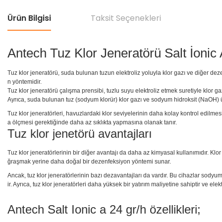
Ürün Bilgisi
Taksit Seçenekleri
Antech Tuz Klor Jeneratörü Salt İonic 
Tuz klor jeneratörü, suda bulunan tuzun elektroliz yoluyla klor gazı ve diğer de
n yöntemidir.
Tuz klor jeneratörü çalışma prensibi, tuzlu suyu elektroliz etmek suretiyle klor g
Ayrıca, suda bulunan tuz (sodyum klorür) klor gazı ve sodyum hidroksit (NaOH) 
Tuz klor jeneratörleri, havuzlardaki klor seviyelerinin daha kolay kontrol edilme
a ölçmesi gerektiğinde daha az sıklıkta yapmasına olanak tanır.
Tuz klor jenetörü avantajları
Tuz klor jeneratörlerinin bir diğer avantajı da daha az kimyasal kullanımıdır. Klo
ğraşmak yerine daha doğal bir dezenfeksiyon yöntemi sunar.
Ancak, tuz klor jeneratörlerinin bazı dezavantajları da vardır. Bu cihazlar sodyu
ir. Ayrıca, tuz klor jeneratörleri daha yüksek bir yatırım maliyetine sahiptir ve ele
Antech Salt Ionic a 24 gr/h özellikleri;