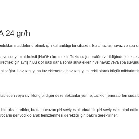
A 24 gr/h
zenfektan maddeler üretmek için kullanıldığı bir cihazdır. Bu cihazlar, havuz ve spa
azı ve sodyum hidroksit (NaOH) üretmektir. Tuzlu su jeneratöre verildiğinde, elektrik 
üretmek için ayrışır. Bu klor gazı daha sonra suya eklenir ve havuz veya spa suyu
sini sağlar. Havuz suyuna tuz eklenerek, havuz suyu sürekli olarak küçük miktarlarda
r tabletleri veya sıvı klor gibi diğer dezenfektanlar yerine, tuz klor jeneratörleri s
m hidroksit üretirler, bu da havuzun pH seviyesini artırabilir. pH seviyesi kontrol 
ktrotların periyodik olarak temizlenmesi gerektiği için bakım gerektirirler.