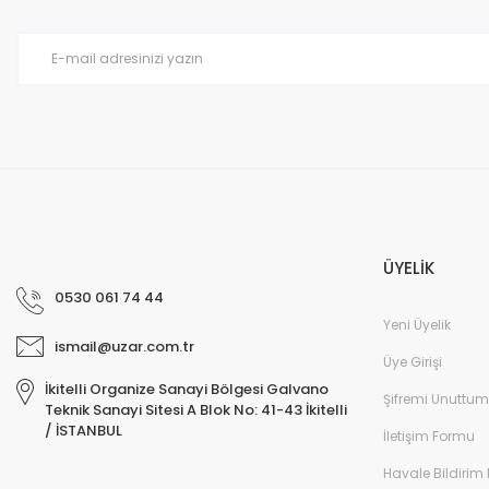
ÜYELİK
0530 061 74 44
Yeni Üyelik
ismail@uzar.com.tr
Üye Girişi
İkitelli Organize Sanayi Bölgesi Galvano
Şifremi Unuttum
Teknik Sanayi Sitesi A Blok No: 41-43 İkitelli
/ İSTANBUL
İletişim Formu
Havale Bildirim