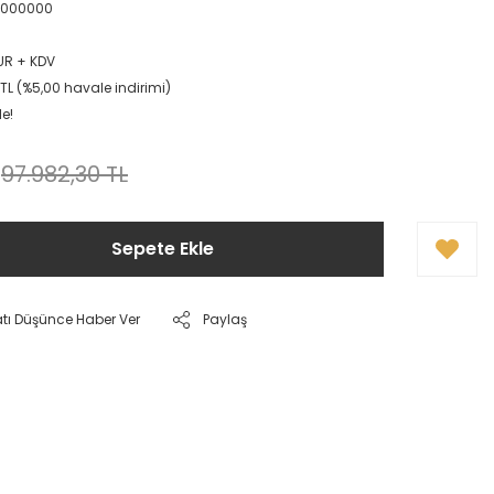
0000000
EUR + KDV
TL (%5,00 havale indirimi)
le!
97.982,30 TL
Sepete Ekle
atı Düşünce Haber Ver
Paylaş