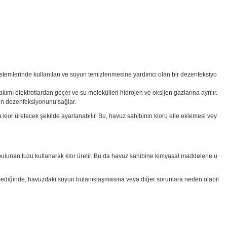
 sistemlerinde kullanılan ve suyun temizlenmesine yardımcı olan bir dezenfeksiyo
akımı elektrotlardan geçer ve su molekülleri hidrojen ve oksijen gazlarına ayrılır.
nun dezenfeksiyonunu sağlar.
 klor üretecek şekilde ayarlanabilir. Bu, havuz sahibinin kloru elle eklemesi vey
uda bulunan tuzu kullanarak klor üretir. Bu da havuz sahibine kimyasal maddelerle u
edilmediğinde, havuzdaki suyun bulanıklaşmasına veya diğer sorunlara neden olabil