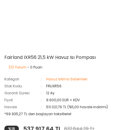
Fairland IXR56 21,5 kW Havuz Isı Pompası
(0) Yorum
- 0 Puan
Kategori
Havuz Isıtma Sistemleri
Stok Kodu
FRLIXR56
Garanti Süresi
12 Ay
Fiyat
9.600,00 EUR + KDV
Havale
511.021,76 TL (%5,00 havale indirimi)
*69.935,27 TL den başlayan taksitlerle!
537.917,64 TL
632.844,29 TL
%15