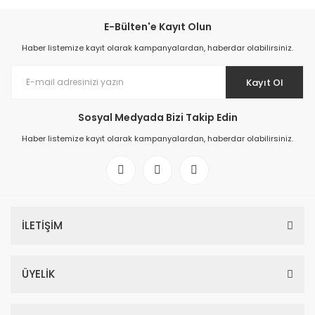
%20
E-Bülten'e Kayıt Olun
Haber listemize kayıt olarak kampanyalardan, haberdar olabilirsiniz.
Kayıt Ol
Sosyal Medyada Bizi Takip Edin
Haber listemize kayıt olarak kampanyalardan, haberdar olabilirsiniz.
%56 Toz Klor Stabilizatörlü 50 KG
8.696,81 TL
10.871,02 TL
İLETİŞİM
ÜYELİK